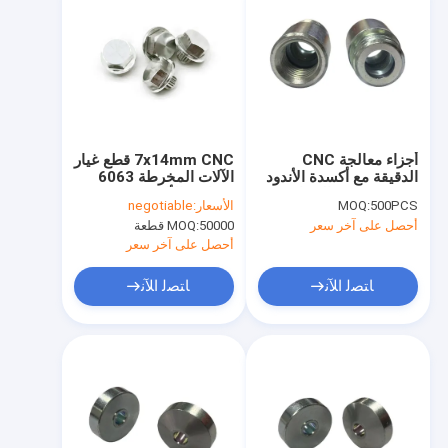
أجزاء معالجة CNC
7x14mm CNC قطع غيار
الدقيقة مع أكسدة الأندود
الآلات المخرطة 6063
و ± 0.01mm التسامح
مسامير الألومنيوم
500PCS
MOQ:
الأسعار:
negotiable
للتسليم السريع
الزخرفية ANSI
أحصل على آخر سعر
50000 قطعة
MOQ:
أحصل على آخر سعر
ﺎﺘﺼﻟ ﺍﻶﻧ
ﺎﺘﺼﻟ ﺍﻶﻧ
بيت
منتجات
معلومات عنا