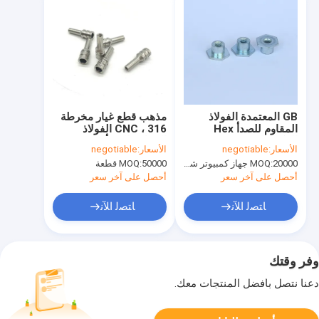
GB المعتمدة الفولاذ
مذهب قطع غيار مخرطة
المقاوم للصدأ Hex
CNC ، 316 الفولاذ
المكسرات مسحوق ODM
المقاوم للصدأ رمح
الأسعار:
negotiable
الأسعار:
negotiable
المتاحة
6x31.6mm
20000 جهاز كمبيوتر شخصى
MOQ:
50000 قطعة
MOQ:
أحصل على آخر سعر
أحصل على آخر سعر
ﺎﺘﺼﻟ ﺍﻶﻧ
ﺎﺘﺼﻟ ﺍﻶﻧ
وفر وقتك
دعنا نتصل بأفضل المنتجات معك.