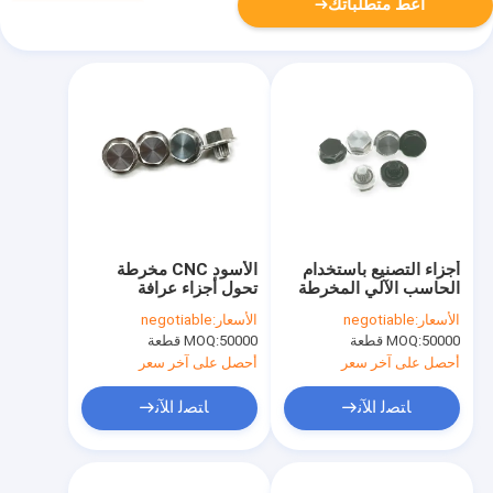
أعط متطلباتك
أجزاء التصنيع باستخدام
الأسود CNC مخرطة
الحاسب الآلي المخرطة
تحول أجزاء عرافة
السوداء الجوز عرافة BS
المكسرات 7x14mm
الأسعار:
negotiable
الأسعار:
negotiable
القياسية ديكور 7x14mm
العلاج الكهربائي
50000 قطعة
MOQ:
50000 قطعة
MOQ:
أحصل على آخر سعر
أحصل على آخر سعر
ﺎﺘﺼﻟ ﺍﻶﻧ
ﺎﺘﺼﻟ ﺍﻶﻧ