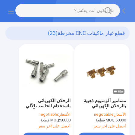
قطع غيار ماكينات CNC مخرطة
(23)
مسامير ألومنيوم ذهبية
الرحلان الكهربائي
بالرحلان الكهربائي
باستخدام الحاسب الآلي
لمثبتات الأظافر المزخرفة
مخرطة قطع غيار الآلات ،
الأسعار:
negotiable
الأسعار:
negotiable
لمحور السيارة للمركبات
عرافة برشام الجوز ربط
50000 قطعة
MOQ:
50000 قطعة
MOQ:
المعدلة
6x31.6mm
أحصل على آخر سعر
أحصل على آخر سعر