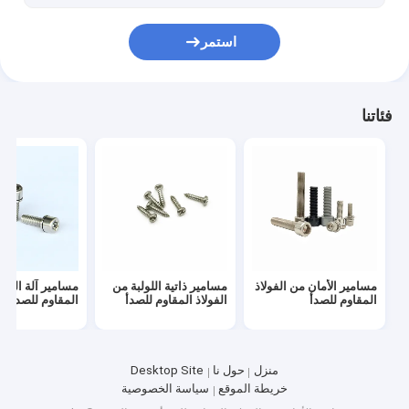
مجموعة أدوات التلميع
استمر
قطع غيار ماكينات CNC مخرطة
مسامير محور العجلة
فئاتنا
مسامير الأمان من الفولاذ
مسامير ذاتية اللولبة من
مسامير آلة الفول
المقاوم للصدأ
الفولاذ المقاوم للصدأ
المقاوم للصدأ
منزل
حول نا
Desktop Site
خريطة الموقع
سياسة الخصوصية