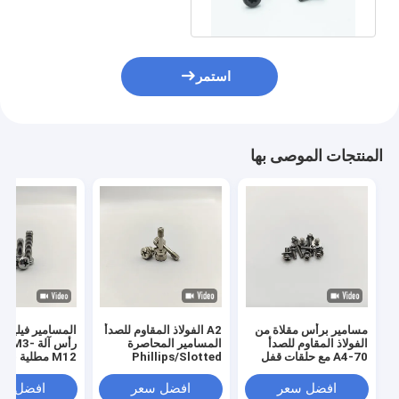
استمر
المنتجات الموصى بها
مسامير برأس مقلاة من
A2 الفولاذ المقاوم للصدأ
المسامير فيليبس
الفولاذ المقاوم للصدأ
المسامير المحاصرة
رأس آلة 3
A4-70 مع حلقات قفل
Phillips/Slotted
M12 مطلية بالزنك
Combo Drive
316
افضل سعر
افضل سعر
افضل سع