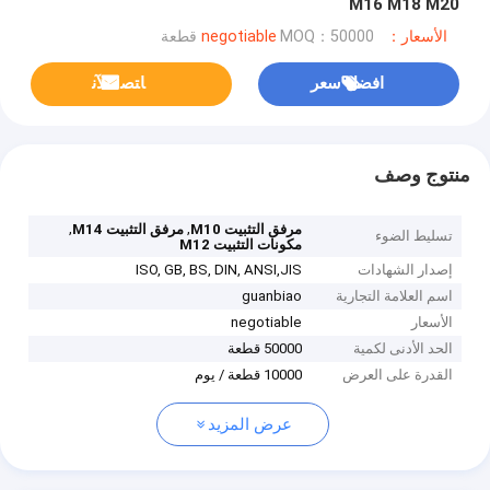
M16 M18 M20
الأسعار：negotiable
MOQ：50000 قطعة
افضل سعر
ﺎﺘﺼﻟ ﺍﻶﻧ
منتوج وصف
,
,
مرفق التثبيت M10
مرفق التثبيت M14
تسليط الضوء
مكونات التثبيت M12
إصدار الشهادات
ISO, GB, BS, DIN, ANSI,JIS
اسم العلامة التجارية
guanbiao
الأسعار
negotiable
الحد الأدنى لكمية
50000 قطعة
القدرة على العرض
10000 قطعة / يوم
عرض المزيد