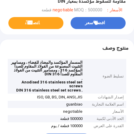
مقاومة للسقوط مؤكسدة بمعيار DIN
الأسعار：negotiable
MOQ：500000 قطعة
افضل سعر
ﺎﺘﺼﻟ ﺍﻶﻧ
منتوج وصف
المسمار المؤكسد والمضاد للفضاء ، ومسامير
التثبيت المصنوعة من الفولاذ المقاوم للصدأ
المؤكسد 316 ، ومسامير التثبيت من الفولاذ
المقاوم للصدأ DIN 316
تسليط الضوء
,
Anodised 316 stainless steel set
screws
,
DIN 316 stainless steel set screws
إصدار الشهادات
ISO, GB, BS, DIN, ANSI,JIS
اسم العلامة التجارية
guanbiao
الأسعار
negotiable
الحد الأدنى لكمية
500000 قطعة
القدرة على العرض
100000 قطعة / يوم