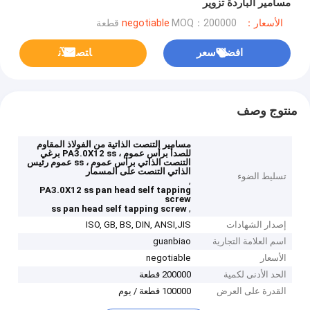
مسامير الباردة تزوير
الأسعار：negotiable
MOQ：200000 قطعة
افضل سعر
ﺎﺘﺼﻟ ﺍﻶﻧ
منتوج وصف
مسامير التنصت الذاتية من الفولاذ المقاوم
للصدأ برأس عموم ، PA3.0X12 ss برغي
التنصت الذاتي برأس عموم ، ss عموم رئيس
الذاتي التنصت على المسمار
تسليط الضوء
,
PA3.0X12 ss pan head self tapping
screw
,
ss pan head self tapping screw
إصدار الشهادات
ISO, GB, BS, DIN, ANSI,JIS
اسم العلامة التجارية
guanbiao
الأسعار
negotiable
الحد الأدنى لكمية
200000 قطعة
القدرة على العرض
100000 قطعة / يوم