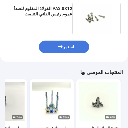
PA3.0X12 الفولاذ المقاوم للصدأ
عموم رئيس الذاتي التنصت
مسامير الباردة تزوير
استمر
المنتجات الموصى بها