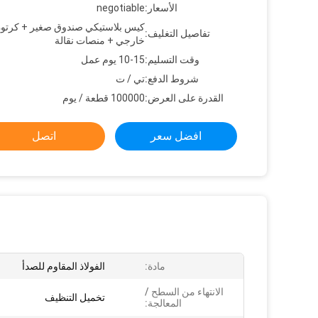
الأسعار:
negotiable
كيس بلاستيكي صندوق صغير + كرتو
تفاصيل التغليف:
خارجي + منصات نقالة
وقت التسليم:
10-15 يوم عمل
شروط الدفع:
تي / ت
القدرة على العرض:
100000 قطعة / يوم
افضل سعر
اتصل
مادة:
الفولاذ المقاوم للصدأ
الانتهاء من السطح /
تخميل التنظيف
المعالجة: