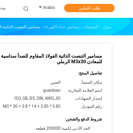
Arabic
بيت
طلب اقتباس
منزل
المنتجات
مسامير عداد الكهرباء
مسامير التنصت الذاتية الفولا
مسامير التنصت الذاتية الفولاذ المقاوم للصدأ سداسية
للمعادن M3x30 الرملي
تفاصيل المنتج:
مكان المنشأ:
الصين
اسم العلامة التجارية:
guanbiao
إصدار الشهادات:
ISO, GB, BS, DIN, ANSI,JIS
رقم الموديل:
M3 * 30 + 3.8 * 14 + 5.85 * 5.85
شروط الدفع والشحن:
الحد الأدنى لكمية:
200000 قطعة