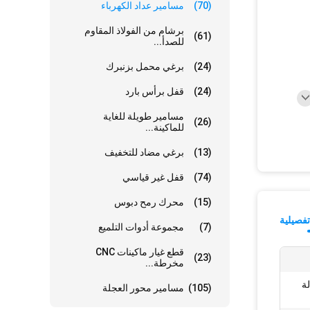
(70)
مسامير عداد الكهرباء
برشام من الفولاذ المقاوم
(61)
للصدأ...
(24)
برغي محمل بزنبرك
(24)
قفل برأس بارد
مسامير طويلة للغاية
(26)
للماكينة...
(13)
برغي مضاد للتخفيف
(74)
قفل غير قياسي
(15)
محرك رمح دبوس
فصيلية
(7)
مجموعة أدوات التلميع
قطع غيار ماكينات CNC
(23)
مخرطة...
ة
(105)
مسامير محور العجلة