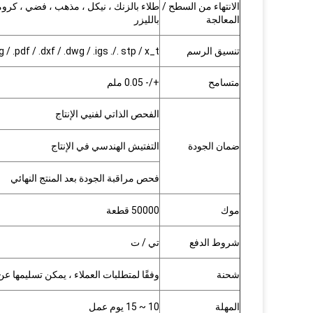
الانتهاء من السطح /
طلاء بالزنك ، نيكل ، مذهب ، فضي ، كروم
المعالجة
بالليزر
تنسيق الرسم
jpg / .pdf / .dxf / .dwg / .igs ./. stp / x_t.إ
متسامح
+/- 0.05 ملم
الفحص الذاتي لفنيي الإنتاج
ضمان الجودة
التفتيش الهندسي في الإنتاج
فحص مراقبة الجودة بعد المنتج النهائي
موك
50000 قطعة
شروط الدفع
تي / ت
شحنة
وفقًا لمتطلبات العملاء ، يمكن تسليمها 
المهلة
10 ~ 15 يوم عمل