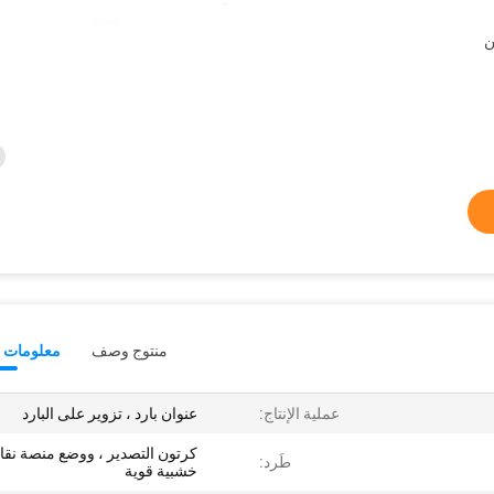
ن
منتوج وصف
معلومات ت
عملية الإنتاج:
عنوان بارد ، تزوير على البارد
كرتون التصدير ، ووضع منصة نقال
طَرد:
خشبية قوية