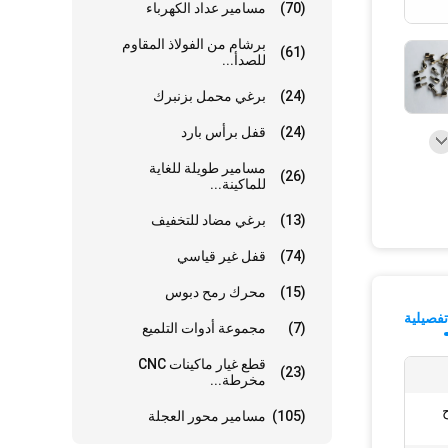
(70)
مسامير عداد الكهرباء
برشام من الفولاذ المقاوم
(61)
للصدأ...
(24)
برغي محمل بزنبرك
(24)
قفل برأس بارد
مسامير طويلة للغاية
(26)
للماكينة...
(13)
برغي مضاد للتخفيف
(74)
قفل غير قياسي
(15)
محرك رمح دبوس
فصيلية
(7)
مجموعة أدوات التلميع
قطع غيار ماكينات CNC
(23)
مخرطة...
(105)
مسامير محور العجلة