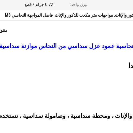
وزن واحد:
0.72 جرام / قطع
,
مواجهات متر مكعب للذكور والإناث
,
فاصل المواجهة النحاسي M3
منتو
امير المواجهة النحاسية عمود عزل سداسي من النحاس موازنة سداسي
أ
الإناث ، ومحطة سداسية ، وصامولة سداسية ، تستخدم