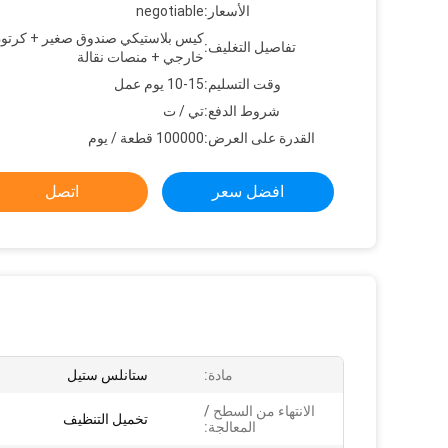
الأسعار:
negotiable
كيس بلاستيكي صندوق صغير + كرتو
تفاصيل التغليف:
خارجي + منصات نقالة
وقت التسليم:
10-15 يوم عمل
شروط الدفع:
تي / ت
القدرة على العرض:
100000 قطعة / يوم
افضل سعر
اتصل
مادة:
ستانلس ستيل
الانتهاء من السطح /
تخميل التنظيف
المعالجة: