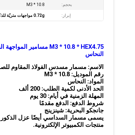
بحجم:
M3 * 10.8
إبراز:
0.72g مواجهات متريّة للذكور والإناث
M3 * 10.8 * HEX4.75 مس
النحاس
الاسم: مسمار مسدس الفولاذ المقاوم للصد
رقم الموديل: M3 * 10.8
المواد: النحاس
الحد الأدنى لكمية الطلب: 200 ألف
المهلة الزمنية في أيام: 30 يوم
شروط الدفع: الدفع مقدمًا
جانجكو البحرية: شينزينج
يسمى مسمار السداسي أيضًا عزل الذكور و
منتجات الكمبيوتر الإلكترونية.