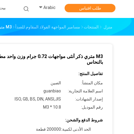
Arabic
بيت
طلب اقتباس
منزل
المنتجات
مسامير المواجهة الفولاذ المقاوم للصدأ
M3 متري ذكر أنثى مواجهات 0.72 جرام وزن واحد مطلي بالنحاس
M3 متري ذكر أنثى مواجهات 0.72 جرام وزن واح
بالنحاس
تفاصيل المنتج:
مكان المنشأ:
الصين
اسم العلامة التجارية:
guanbiao
إصدار الشهادات:
ISO, GB, BS, DIN, ANSI,JIS
رقم الموديل:
M3 * 10.8
شروط الدفع والشحن:
الحد الأدنى لكمية:
200000 قطعة