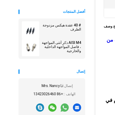
أفضل المنتجات
# 40 عقدة هيكس مزدوجة
ج وصف
الطرف
ة من
AISI M4 ذكر أنثى المواجهة
، فاصل المواجهة الداخلية
والخارجية
إتصال
إتصال:
Mrs. Nancy Li
الهاتف ::
+86 13423026460
 في