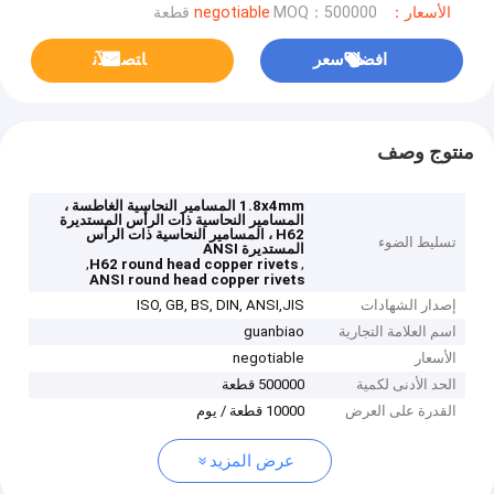
الأسعار：negotiable
MOQ：500000 قطعة
افضل سعر
ﺎﺘﺼﻟ ﺍﻶﻧ
منتوج وصف
1.8x4mm المسامير النحاسية الغاطسة ،
المسامير النحاسية ذات الرأس المستديرة
H62 ، المسامير النحاسية ذات الرأس
تسليط الضوء
المستديرة ANSI
,
,
H62 round head copper rivets
ANSI round head copper rivets
إصدار الشهادات
ISO, GB, BS, DIN, ANSI,JIS
اسم العلامة التجارية
guanbiao
الأسعار
negotiable
الحد الأدنى لكمية
500000 قطعة
القدرة على العرض
10000 قطعة / يوم
عرض المزيد