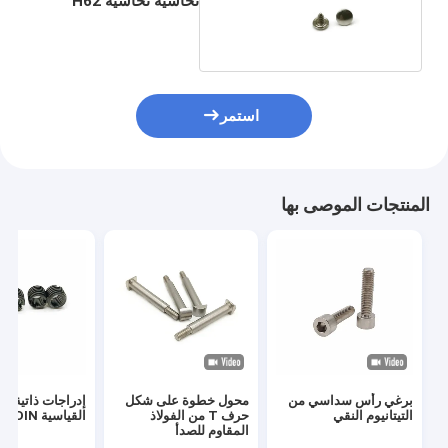
نحاسية نحاسية H62
مادة معيار ANSI
استمر
المنتجات الموصى بها
برغي رأس سداسي من
محول خطوة على شكل
إدراجات ذاتية ال
التيتانيوم النقي
حرف T من الفولاذ
القياسية DIN
المقاوم للصدأ