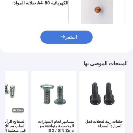
الكهربائية A4-80 صلابة المواد
C1045
استمر
المنتجات الموصى بها
حلقات زينة لعجلات قفل
مسامير لحام السيارات
الصفائح الرأس م
السيارة المعدلة
المخصصة متوافقة مع
الصلب سبائك مع
ISO / DIN Zinc
قبل منظمة الصح