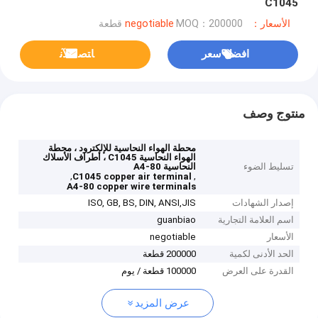
C1045
الأسعار：negotiable
MOQ：200000 قطعة
افضل سعر
ﺎﺘﺼﻟ ﺍﻶﻧ
منتوج وصف
محطة الهواء النحاسية للإلكترود ، محطة
الهواء النحاسية C1045 ، أطراف الأسلاك
تسليط الضوء
النحاسية A4-80
,
,
C1045 copper air terminal
A4-80 copper wire terminals
إصدار الشهادات
ISO, GB, BS, DIN, ANSI,JIS
اسم العلامة التجارية
guanbiao
الأسعار
negotiable
الحد الأدنى لكمية
200000 قطعة
القدرة على العرض
100000 قطعة / يوم
عرض المزيد