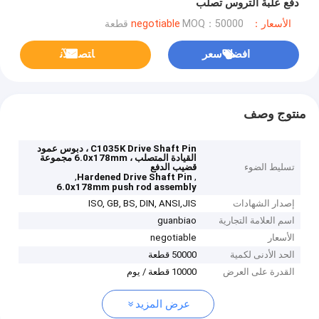
دفع علبة التروس تصلب
الأسعار：negotiable
MOQ：50000 قطعة
افضل سعر
ﺎﺘﺼﻟ ﺍﻶﻧ
منتوج وصف
C1035K Drive Shaft Pin ، دبوس عمود
القيادة المتصلب ، 6.0x178mm مجموعة
تسليط الضوء
قضيب الدفع
,
,
Hardened Drive Shaft Pin
6.0x178mm push rod assembly
إصدار الشهادات
ISO, GB, BS, DIN, ANSI,JIS
اسم العلامة التجارية
guanbiao
الأسعار
negotiable
الحد الأدنى لكمية
50000 قطعة
القدرة على العرض
10000 قطعة / يوم
عرض المزيد