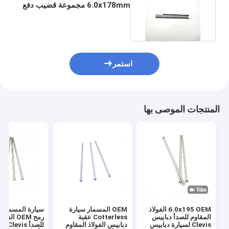
6.0x178mm مجموعة قضيب دفع
علبة التروس تصلب
استمر
المنتجات الموصى بها
6.0x195 OEM الفولاذ
OEM المسمار سيارة
سيارة المسمار ا
المقاوم للصدأ دبابيس
Cotterless عقبة
رمح OEM ا
Clevis لسيارة دبابيس
دبابيس الفولاذ المقاوم
للصدأ s