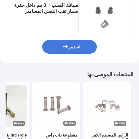
سبائك الصلب 3.1 مم داخل حفرة
بسبار ثقب النفس المسامير
Dacromet الانتهاء
استمر
المنتجات الموصى بها
الرأس المسطح الكبير
مقطوعة ذات رأس
ead Blind Hole