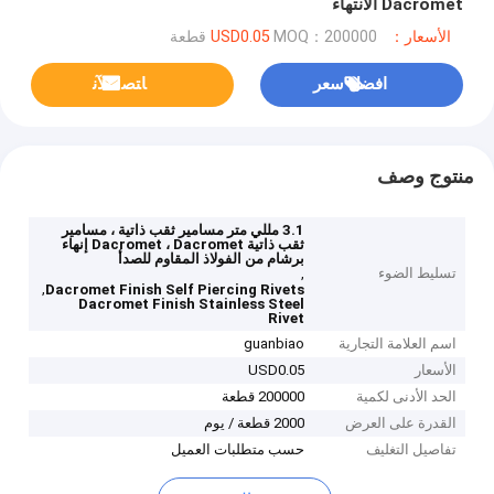
Dacromet الانتهاء
الأسعار：USD0.05
MOQ：200000 قطعة
افضل سعر
ﺎﺘﺼﻟ ﺍﻶﻧ
منتوج وصف
3.1 مللي متر مسامير ثقب ذاتية ، مسامير
ثقب ذاتية Dacromet ، Dacromet إنهاء
برشام من الفولاذ المقاوم للصدأ
تسليط الضوء
,
,
Dacromet Finish Self Piercing Rivets
Dacromet Finish Stainless Steel
Rivet
اسم العلامة التجارية
guanbiao
الأسعار
USD0.05
الحد الأدنى لكمية
200000 قطعة
القدرة على العرض
2000 قطعة / يوم
تفاصيل التغليف
حسب متطلبات العميل