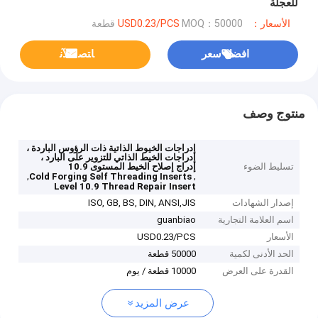
للعجلة
الأسعار：USD0.23/PCS
MOQ：50000 قطعة
افضل سعر
ﺎﺘﺼﻟ ﺍﻶﻧ
منتوج وصف
إدراجات الخيوط الذاتية ذات الرؤوس الباردة ،
إدراجات الخيط الذاتي للتزوير على البارد ،
تسليط الضوء
إدراج إصلاح الخيط المستوى 10.9
,
,
Cold Forging Self Threading Inserts
Level 10.9 Thread Repair Insert
إصدار الشهادات
ISO, GB, BS, DIN, ANSI,JIS
اسم العلامة التجارية
guanbiao
الأسعار
USD0.23/PCS
الحد الأدنى لكمية
50000 قطعة
القدرة على العرض
10000 قطعة / يوم
عرض المزيد