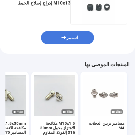
M10x13 إدراج إصلاح الخيط
للعجلة
استمر
المنتجات الموصى بها
مسامير تزيين العجلات
M10x1.5 مكافحة
10x1.5x30mm
M4
الاهتزاز محول 30mm
مكافحة الانفصال
316 الفولاذ المقاوم