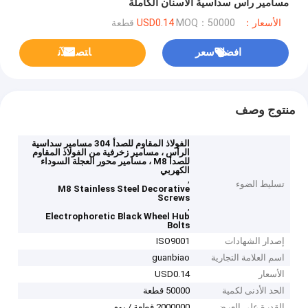
مسامير رأس سداسية الأسنان الكاملة
الأسعار：USD0.14
MOQ：50000 قطعة
افضل سعر
ﺎﺘﺼﻟ ﺍﻶﻧ
منتوج وصف
الفولاذ المقاوم للصدأ 304 مسامير سداسية
الرأس ، مسامير زخرفية من الفولاذ المقاوم
للصدأ M8 ، مسامير محور العجلة السوداء
الكهربي
,
تسليط الضوء
M8 Stainless Steel Decorative
Screws
,
Electrophoretic Black Wheel Hub
Bolts
إصدار الشهادات
ISO9001
اسم العلامة التجارية
guanbiao
الأسعار
USD0.14
الحد الأدنى لكمية
50000 قطعة
القدرة على العرض
2000000 قطعة / يوم