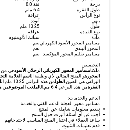
درجة
فئة 8.8
طول الفقرة
6.4 ملم
نوع الرأس
عرافة
ينهي
أنودة
طول
13.25 ملم
نوع القيادة
عرافة
مادة
سبائك الألومنيوم
مسامير المحور الأسود الكهربائي
نعم
المحور البندق
نعم
مسامير تقليم المحور المؤكسد
نعم
التخصيص:
ملكنا
مسامير المحور الكهربائي الرحلان الأسود
هي من أ
المحور
هو المنتج المثالي لأي وظيفة.ال
اسم العلامة التجا
البراغي هي الصين.ال
طول
من هذه البراغي 13.25 ملم.ال
ا
الفقرة
من هذه البراغي 6.4 مم.ال
الملعب الموضوع
من هذه 
الدعم والخدمات:
مسامير محور العجلة الدعم الفني والخدمة
تقديم معلومات شاملة عن المنتج
أجب عن أي أسئلة أثيرت حول المنتج
ساعد العملاء في اختيار المنتج المناسب لاحتياجاتهم
قدم تعليمات التثبيت