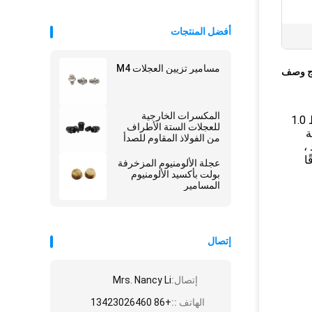
أفضل المنتجات
مسامير تزيين العجلات M4
ج وصف
المكسرات الخارجية
تعتبر مسامير محور العجلة ضرورية لتأمين العجلة على المحور وتوفير اتصال قوي بين الجزأين.تتميز هذه البراغي بمسافة خيط 1.0
للعجلات الستة الأطراف
ة
من الفولاذ المقاوم للصدأ
،
ا
عجلة الألومنيوم المزخرفة
بولت بأكسيد الألومنيوم
المسامير
إتصال
إتصال:
Mrs. Nancy Li
الهاتف ::
+86 13423026460