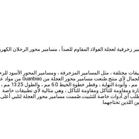
ر زخرفية لعجلة الفولاذ المقاوم للصدأ ، مسامير محور الرحلان الكهر
ات مختلفة ، مثل المسامير المزخرفة ، ومسامير المحور الأسود للرح
الكهربائي ، ومسامير صواميل المحور ، لتعزيز الأمن والجمال لأي منتج.صُنعت مسامير محور العج
الجودة ، مع رقم الموديل M6 * 10 ، وخطوة الخيط 1.0 مم ، وأنودة ال
زة ومقاومة للتآكل ومقاومة للتآكل ، وهي مثالية لأي تطبيقات خاصة
تتطلب أي أدوات خاصة للتثبيت.صُممت مسامير محور العجلة لتلبي أعلى 
ن اللذين تحتاجهما.