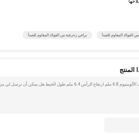
احها
 الفولاذ المقاوم للصدأ
براغي زخرفية من الفولاذ المقاوم للصدأ
 المنتج
أنا مهتم بذلك مسامير محور الرحلان الكهربي الأسود من سبائك الألومنيوم 6.8 ملم ارتفاع الرأس 6.4 ملم طول الخيط هل يمكن أن ترسل ل