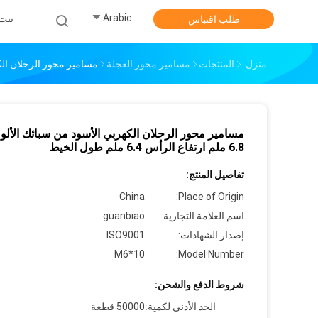
Arabic
بيت
طلب اقتباس
منزل
المنتجات
مسامير محور العجلة
مسامير محور الرحلان الكهربي الأسود من س
مسامير محور الرحلان الكهربي الأسود من سبائك الألو
6.8 ملم ارتفاع الرأس 6.4 ملم طول الخيط
تفاصيل المنتج:
China
Place of Origin:
اسم العلامة التجارية:
guanbiao
إصدار الشهادات:
ISO9001
M6*10
Model Number:
شروط الدفع والشحن:
الحد الأدنى لكمية:
50000 قطعة