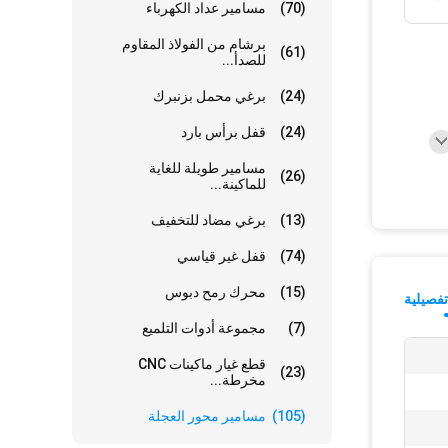
(70)
مسامير عداد الكهرباء
برشام من الفولاذ المقاوم
(61)
للصدأ...
(24)
برغي محمل بزنبرك
(24)
قفل برأس بارد
مسامير طويلة للغاية
(26)
للماكينة...
(13)
برغي مضاد للتخفيف
(74)
قفل غير قياسي
(15)
محرك رمح دبوس
فصيلية
(7)
مجموعة أدوات التلميع
قطع غيار ماكينات CNC
(23)
مخرطة...
(105)
مسامير محور العجلة