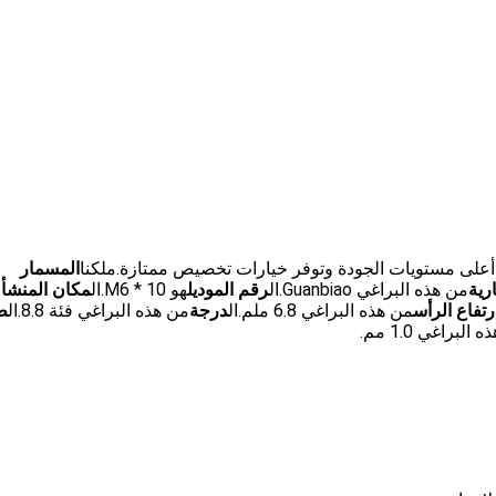
على مستويات الجودة وتوفر خيارات تخصيص ممتازة.ملكنا
المسمار
رية
من هذه البراغي Guanbiao.ال
رقم الموديل
هو M6 * 10.ال
مكان المنشأ
ل
رتفاع الرأس
من هذه البراغي 6.8 ملم.ال
درجة
من هذه البراغي فئة 8.8.ال
ط
البراغي 1.0 مم.