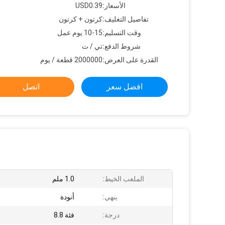
الأسعار:
USD0.39
تفاصيل التغليف:
كرتون + كرتون
وقت التسليم:
10-15 يوم عمل
شروط الدفع:
تي / ت
القدرة على العرض:
2000000 قطعة / يوم
افضل سعر
اتصل
الملعب الخيط:
1.0 ملم
ينهي:
أنودة
درجة:
فئة 8.8