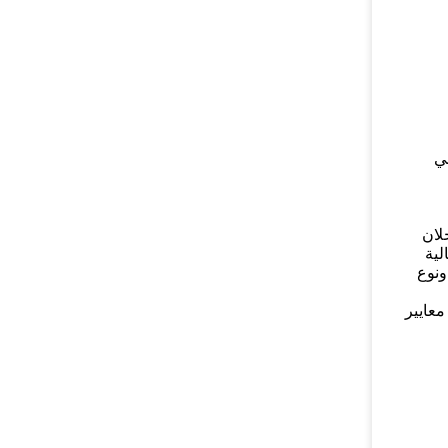
بي
لان
لة من Guanbiao من مواد عالية
نهاية ، وقطر خطوة الخيط 6.0 مم ، والطول 13.25 مم ، ونوع
معايير