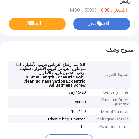
رئيس
الأسعار：0.08
MOQ：50000
افضل سعر
ﺎﺘﺼﻟ ﺍﻶﻧ
منتوج وصف
8.5 مم ارتفاع الترباس غريب الأطوار ، 4.5
مم طول الترباس غريب الأطوار ، تنظيف
برغي التخميل غريب الأطوار
تسليط الضوء
,
,
4.5mm Length Eccentric Bolt
Cleaning Passivation Eccentric
Adjustment Screw
15-20 day
Delivery Time
Minimum Order
50000
Quantity
4.9*10.5
Model Number
Plastic bag + carton
Packaging Details
TT
Payment Terms