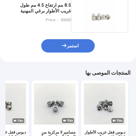
8.5 مم ارتفاع 4.5 مم طول
غريب الأطوار برغي المهنية
برغي رئيس
Price： 50000
استمر
المنتجات الموصى بها
دبوس قفل غريب الأطوار
مسامير لا مركزية من
دبوس قفل غريب 