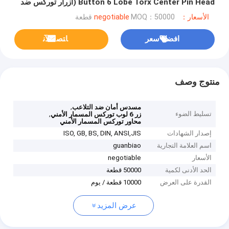
Button 6 Lobe Torx Center Pin Head (أزرار توركس ضد
التلاعب بأجهزة الأمن)
الأسعار：negotiable
MOQ：50000 قطعة
افضل سعر
ﺎﺘﺼﻟ ﺍﻶﻧ
منتوج وصف
,
مسدس أمان ضد التلاعب
تسليط الضوء
,
زر 6 لوب توركس المسمار الأمني
محاور توركس المسمار الأمني
إصدار الشهادات
ISO, GB, BS, DIN, ANSI,JIS
اسم العلامة التجارية
guanbiao
الأسعار
negotiable
الحد الأدنى لكمية
50000 قطعة
القدرة على العرض
10000 قطعة / يوم
عرض المزيد