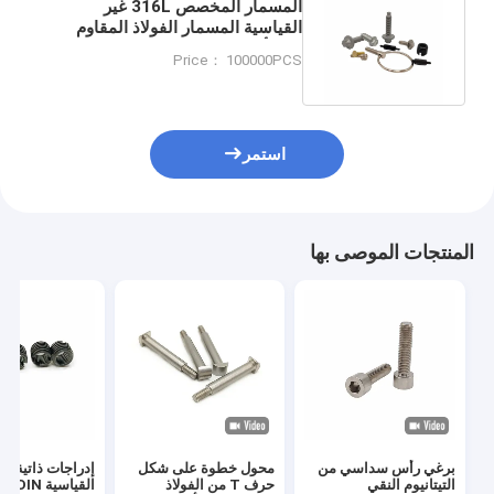
المسمار المخصص 316L غير
القياسية المسمار الفولاذ المقاوم
للصدأ الزخرفية المسمار المضاد
Price： 100000PCS
للسرقة
استمر
المنتجات الموصى بها
برغي رأس سداسي من
محول خطوة على شكل
إدراجات ذاتية ال
التيتانيوم النقي
حرف T من الفولاذ
القياسية DIN