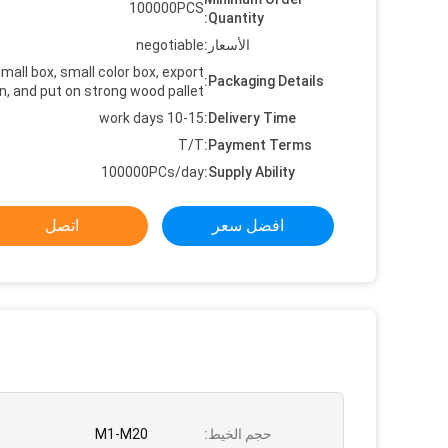
100000PCS
Quantity:
الأسعار:
negotiable
mall box, small color box, export
Packaging Details:
n, and put on strong wood pallet
10-15 work days
Delivery Time:
T/T
Payment Terms:
100000PCs/day
Supply Ability:
افضل سعر
اتصل
حجم الخيط:
M1-M20