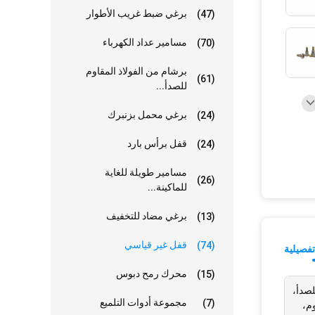
برغي ضبط غريب الأطوار
(47)
مسامير عداد الكهرباء
(70)
برشام من الفولاذ المقاوم
(61)
للصدأ...
برغي محمل بزنبرك
(24)
قفل برأس بارد
(24)
مسامير طويلة للغاية
(26)
للماكينة...
برغي مضاد للتخفيف
(13)
قفل غير قياسي
(74)
فصيلية
محرك رمح دبوس
(15)
م للصدأ،
مجموعة أدوات التلميع
(7)
وم،