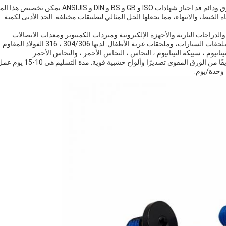
المسامير المقاومة لللصق Crown M1-M20 هي منتج موثوق ودائم قد اجتاز شهادات ISO و GB و BS و DIN و ANSIJIS.يمكن ت
لخيط، والانتهاء، مما يجعلها الحل المثالي لتطبيقات مختلفة. الحد الأدنى لكمية
دراجات النارية والأجهزة الإلكترونية ومبردات الكمبيوتر ومعدات الاتصالات
والإضاءة والمحركات والمعدات الطبية والمعدات الرياضيةملحقات السيارات، وملحقات عربة الأطفال. لديها 304/306 ، 316 الفولاذ المقاوم
لتيتانيوم ، سبيكة التيتانيوم ، النحاس ، النحاس الأحمر ، والنحاس الأحمر.
تتضمن العبوة صناديقًا صغيرة وصناديقًا ملونة صغيرة وصناديقًا من الورق المقوى تصديرًا وألواح خشبية قوية. مد