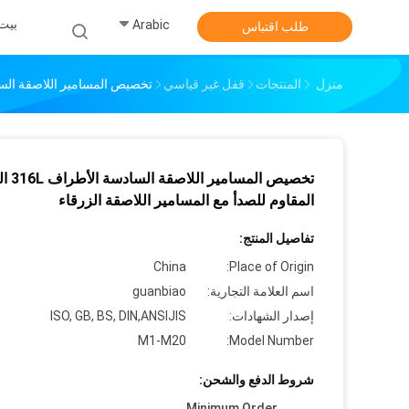
بيت
Arabic
طلب اقتباس
منزل
المنتجات
قفل غير قياسي
تخصيص المسامير اللاصقة السادسة الأطراف 316L الفولاذ المقاوم ل
تخصيص المسامير
المقاوم للصدأ مع المسامير اللاصقة الزرقاء
تفاصيل المنتج:
China
Place of Origin:
اسم العلامة التجارية:
guanbiao
إصدار الشهادات:
ISO, GB, BS, DIN,ANSIJIS
M1-M20
Model Number:
شروط الدفع والشحن:
Minimum Order