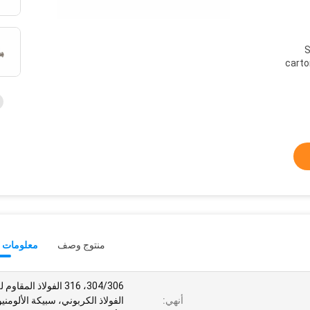
S
carto
منتوج وصف
معلومات ت
304/306، 316 الفولاذ المقاو
أنهي:
الفولاذ الكربوني، سبيكة الألومني