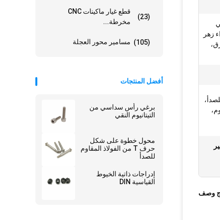
قطع غيار ماكينات CNC
(23)
مخرطة...
ي
 زهر
مسامير محور العجلة
(105)
رق،
أفضل المنتجات
م للصدأ،
برغي رأس سداسي من
وم،
التيتانيوم النقي
محول خطوة على شكل
سامير
حرف T من الفولاذ المقاوم
للصدأ
إدراجات ذاتية الخيوط
القياسية DIN
ج وصف