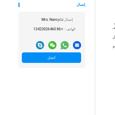
إتصال
إتصال:
Mrs. Nancy Li
،
الهاتف ::
+86 13423026460
ل
م
اتصل