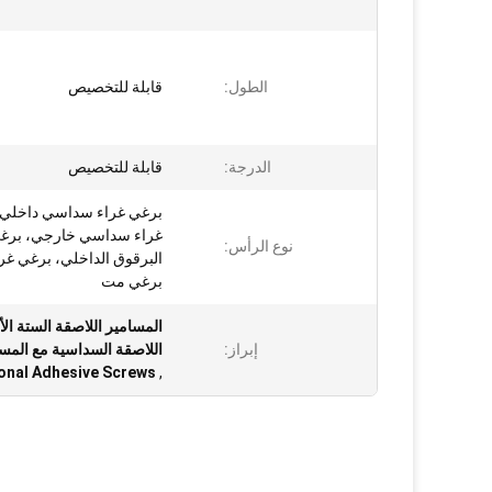
الطول:
قابلة للتخصيص
الدرجة:
قابلة للتخصيص
برغي غراء سداسي داخلي،
غراء سداسي خارجي، برغي
نوع الرأس:
البرقوق الداخلي، برغي غر
برغي مت
إبراز:
اللاصقة السداسية مع المسا
nal Adhesive Screws
,