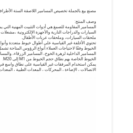
مصنع بيع بالجملة تخصيص المسامير اللاصقة الستة الأطراف 316L المسامير الفولاذ المقاوم للصدأ مع المسامير اللاصقة الزر
وصف المنتج:
المسامير المقاومة للصمغ هي أدوات التثبيت المهنية التي 
السيارات والدراجات النارية والأجهزة الإلكترونية ،مشعلات
ملحقات السيارات، وملحقات عربات الأطفال.
تحتوي الأغلفة غير القياسية على أطوال خيوط متعددة وأنوا
الخيوط وفقًا لاحتياجات العملاء.أنواع الرؤوس المتاحة تشمل
المسامير الداخلية لزهرة الخوخ، المسامير الزرقاء، والمسا
الخيوط الخاصة بهم.نطاق حجم الخيوط من M1 إلى M20.
يمكن استخدام المرفقات غير القياسية على نطاق واسع في مج
الاتصالات ، الإضاءة ، المحركات ، المعدات الطبية ، المعدا