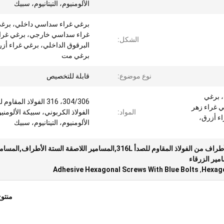
الألومنيوم، التيتانيوم، سبيك
برغي غراء سداسي داخلي، برغ
غراء سداسي خارجي، برغي غراء
الشكل:
البرقوق الداخلي، برغي غراء أز
برغي مت
نوع موضوع:
قابلة للتخصيص
 برغي
304/306، 316 الفولاذ المقاو
 غراء زهر
المواد:
الفولاذ الكربوني، سبيكة الألومني
اء أزرق،
الألومنيوم، التيتانيوم، سبيك
المسامير اللاصقة الستة الأطراف من الفولاذ المقاوم للصدأ 316L,المسامير اللاصقة الستة الأطراف,الم
مير الزرقاء
Adhesive Hexagonal Screws With Blue Bolts
,
Hexago
منتو