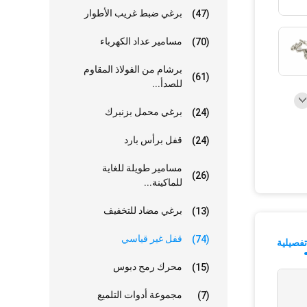
برغي ضبط غريب الأطوار
(47)
مسامير عداد الكهرباء
(70)
برشام من الفولاذ المقاوم
(61)
للصدأ...
برغي محمل بزنبرك
(24)
قفل برأس بارد
(24)
مسامير طويلة للغاية
(26)
للماكينة...
برغي مضاد للتخفيف
(13)
قفل غير قياسي
(74)
فصيلية
محرك رمح دبوس
(15)
مجموعة أدوات التلميع
(7)