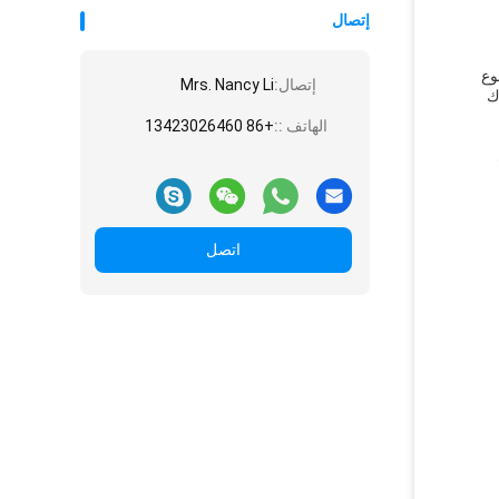
إتصال
وع
إتصال:
Mrs. Nancy Li
اك
الهاتف ::
+86 13423026460
اتصل