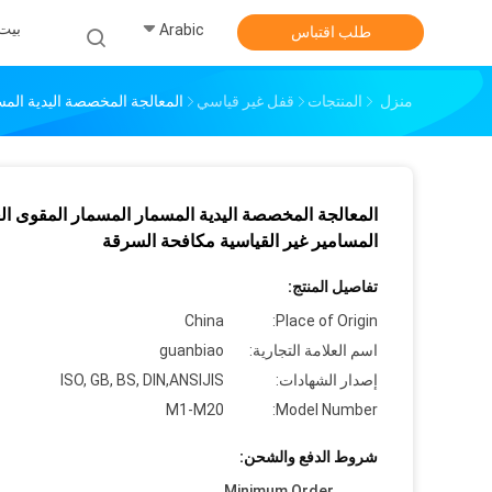
بيت
Arabic
طلب اقتباس
منزل
المنتجات
قفل غير قياسي
المعالجة المخصصة اليدية المس
المعالجة المخصصة اليدية المسمار المسمار المقوى الغ
المسامير غير القياسية مكافحة السرقة
تفاصيل المنتج:
China
Place of Origin:
اسم العلامة التجارية:
guanbiao
إصدار الشهادات:
ISO, GB, BS, DIN,ANSIJIS
M1-M20
Model Number:
شروط الدفع والشحن:
Minimum Order