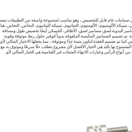
 حل صمامات عام قابل للتخصيص ، وهو مناسب لمجموعة واسعة من التطبيقات.
مصن
304/306، 316، الصلب الكربوني، سبيكة الألومنيوم، الألومنيوم، التيتانيوم، سبيكة التيتانيوم، النحاس، النحاس، هن
امير اليدوية لصق،مسامير لصق، الأظافر، الخ
يمكن أيضًا تخصيص طول ومسافة
ة.
تم تصميم المسامير المكبسة الملفوفة يدوياً لتوفير حلول ربط موثوقة وقوية
س.
كما تم تصميم العقدة لتكون متينة جدًا وموثوقة ، مما يجعلها الاختيار المثالي لأي
المسموح بها باليد هي الخيار الأفضل لأي مشروع يتطلب حلًا سريعًا وموثوق به.
مع
نواع الرأس وخيارات الانتهاء،المثبتات غير القياسية هي الخيار المثالي لأي