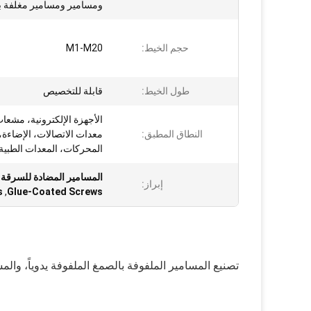
ومسامير ومسامير مغلفة با
حجم الخيط:
M1-M20
طول الخيط:
قابلة للتخصيص
الأجهزة الإلكترونية، مشعات
النطاق المطبق:
معدات الاتصالات، الإضاءة،
المحركات، المعدات الطبية
المسامير المضادة للسرقة غ
إبراز:
s
,
Glue-Coated Screws
تصنيع المسامير الملفوفة بالصمغ الملفوفة يدوياً، وال