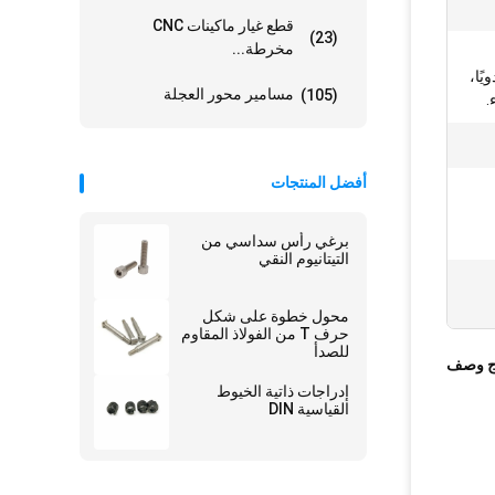
قطع غيار ماكينات CNC
(23)
مخرطة...
ًا،
مسامير محور العجلة
(105)
.
أفضل المنتجات
برغي رأس سداسي من
التيتانيوم النقي
محول خطوة على شكل
حرف T من الفولاذ المقاوم
للصدأ
ج وصف
إدراجات ذاتية الخيوط
القياسية DIN