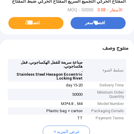
المفتاح الحركي التجميع السريع المفتاح الحركي ضبط المفتاح
الأسعار：0.08
MOQ：50000
افضل سعر
ﺎﺘﺼﻟ ﺍﻶﻧ
منتوج وصف
صناعة سريعة للقفل الهكساجوني، قفل
هكساجوني،
تسليط الضوء
,
Stainless Steel Hexagon Eccentric
Locking Rivet
15-20 day
Delivery Time
Minimum Order
50000
Quantity
M3*4.8，M4
Model Number
Plastic bag + carton
Packaging Details
TT
Payment Terms
عرض المزيد