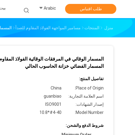
بيت
Arabic
طلب اقتباس
منزل
المنتجات
مسامير المواجهة الفولاذ المقاوم للصدأ
المسمار
المسمار الوقائي في المرفقات الوقائية الفولاذ المقاوم
المسمار الفضائي خزانة الحاسوب الحالي
تفاصيل المنتج:
China
Place of Origin:
اسم العلامة التجارية:
guanbiao
إصدار الشهادات:
ISO9001
#4-40*10.8
Model Number:
شروط الدفع والشحن:
Minimum Order