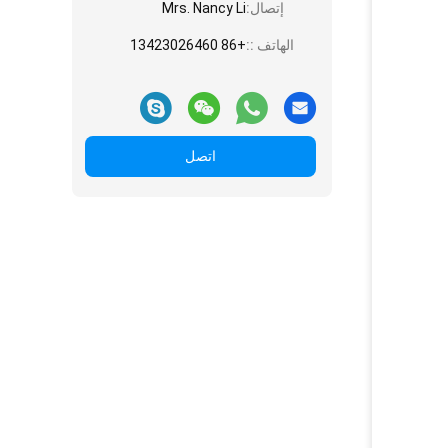
إتصال:
Mrs. Nancy Li
الهاتف ::
+86 13423026460
اتصل