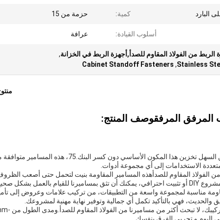
ى البارد
كمية:
حزمة من 15
أسلوب القيادة:
عرافة
لربط من الفولاذ المقاوم للصدأ,أجهزة الربط في الخزانة
,
Cabinet Standoff Fasteners
,
Stainless St
منتو
 المرفق المرفق
وصف المنتج:
كل علبة تحتوي على 15 قطعة من المسامير، مما يجعل من السهل تخزين هذا المكون الأساسي دون كسر البنك.75، هذه المسامير م
تعددة الاستخدامات إلى أي مجموعة أدوات.
عة من الفولاذ المقاوم للصدأهذه المسامير المقاومة بنيت لتحمل حتى أصعب الظرو
عمل بشكل صحيح.
 ملم، هذه المسامير المقاومة مناسبة لمجموعة واسعة من التطبيقات، من تركيب علامات وعروض إلى تأم
ق والحديث، فهي بالتأكيد تكمل أي جمالية وتوفير نهاية مهنية لمشروعك.
لذا إذا كنت تبحث عن حل موثوق و قوي لتحقيق احتياجات تركيبك، لا تبحث أك