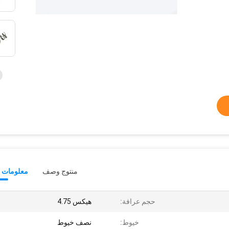
منتوج وصف
معلومات ت
حجم عرافة:
هيكس 4.75
خيوط:
نصف خيوط