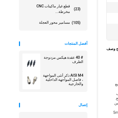
قطع غيار ماكينات CNC
(23)
مخرطة...
مسامير محور العجلة
(105)
أفضل المنتجات
ج وصف
# 40 عقدة هيكس مزدوجة
الطرف
AISI M4 ذكر أنثى المواجهة
، فاصل المواجهة الداخلية
والخارجية
توافقة مع
ف
ين
إتصال
ثر من مساميرنا من الفولاذ المقاوم للصدأ.ومدى الطول من 5mm-