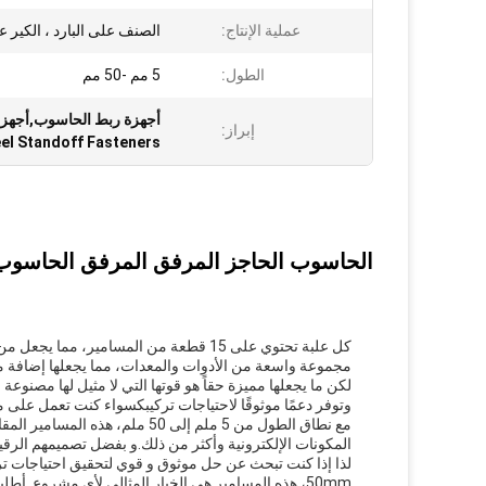
عملية الإنتاج:
الصنف على البارد ، الكير عل
الطول:
5 مم -50 مم
أجهزة ربط الحاسوب,أجهزة ا
إبراز:
eel Standoff Fasteners
الحاسوب الحاجز المرفق المرفق الحاسوب
مجموعة واسعة من الأدوات والمعدات، مما يجعلها إضافة م
لكن ما يجعلها مميزة حقاً هو قوتها التي لا مثيل لها مصنو
وتوفر دعمًا موثوقًا لاحتياجات تركيبكسواء كنت تعمل على مشروع DIY أو تثبيت احترافي، يمكنك أن تثق بمساميرنا للقيام بال
مع نطاق الطول من 5 ملم إلى 50
المكونات الإلكترونية وأكثر من ذلك.و بفضل تصميمهم الرقي
50mm، هذه المسامير هي الخيار المثالي لأي مشروع. أطلبي اليوم و تجربي الفرق بنفسك