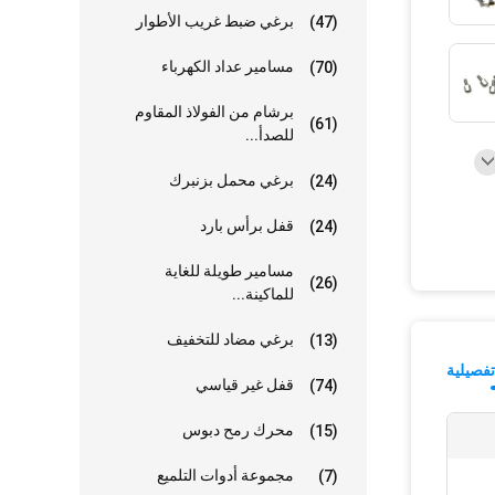
برغي ضبط غريب الأطوار
(47)
مسامير عداد الكهرباء
(70)
برشام من الفولاذ المقاوم
(61)
للصدأ...
برغي محمل بزنبرك
(24)
قفل برأس بارد
(24)
مسامير طويلة للغاية
(26)
للماكينة...
برغي مضاد للتخفيف
(13)
فصيلية
قفل غير قياسي
(74)
محرك رمح دبوس
(15)
مجموعة أدوات التلميع
(7)