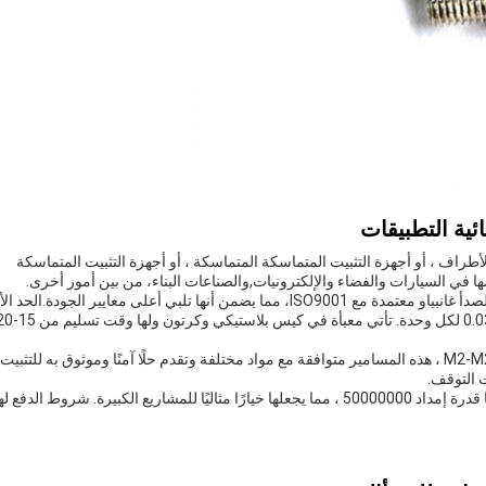
ئية التطبيقات
راف ، أو أجهزة التثبيت المتماسكة المتماسكة ، أو أجهزة التثبيت المتماسكة
في السيارات والفضاء والإلكترونيات,والصناعات البناء، من بين أمور أخرى.
المصنعة في الصين، المسامير الصلبة من الفولاذ المقاوم للصدأ غانبياو معتمدة مع ISO9001، مما يضمن أنها تلبي أعلى معايير الجودة.ا
لكمية الطلب لهذه المسامير هو 200000، ويتم تسعيرها بـ 0.03 لكل وحدة. تأتي معبأة في كيس بلاستيكي
مع حجم الأسنان من 4 إلى 40 وحجم الخيوط يتراوح من M2-M20 ، هذه المسامير متوافقة مع مواد مختلفة وتقدم حلًا آمنًا وموثوق به للتثبيت.
المسامير الوقائية من الفولاذ المقاوم للصدأ من غانبياو لديها قدرة إمداد 50000000 ، مما يجعلها خيارًا مثاليًا للمشاريع الكبيرة. شروط الدف