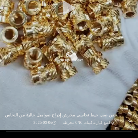
حقن صب خيط نحاسي مخرش إدراج صواميل خالية من النحاس
قطع غيار ماكينات CNC مخرطة
2025-03-06