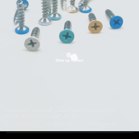
DIN الفولاذ المقاوم للصدأ المسامير الذاتية تثبيت Countersunk
سلك جبل الصليب الستة الأطراف للإضاءة
مسامير ذاتية اللولبة من الفولاذ المقاوم للصدأ
2023-12-06