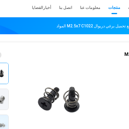
منتجات
معلومات عنا
اتصل بنا
أخبار
القضايا
رغي دريوال M2.5x7 C1022 المواد
غي دريوال M2.5x7