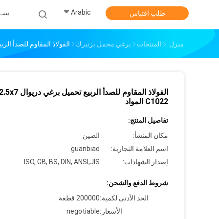
Arabic
بيت
طلب اقتباس
منزل
المنتجات
برغي محمل بزنبرك
الفولاذ المقاوم للصدأ الربيع تحميل ب
الفولاذ المقاوم للصدأ الربيع تحميل بر
C1022 المواد
تفاصيل المنتج:
مكان المنشأ:
الصين
اسم العلامة التجارية:
guanbiao
إصدار الشهادات:
ISO, GB, BS, DIN, ANSI,JIS
شروط الدفع والشحن:
الحد الأدنى لكمية:
200000 قطعة
الأسعار:
negotiable