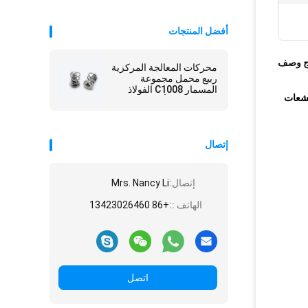
أفضل المنتجات
ج وصف
محركات المعالجة المركزية
ربيع محمل مجموعة
المسمار C1008 الفولاذ
مشعات
المقاوم للصدأ محاور
مطوية JIS معيار
إتصال
إتصال:
Mrs. Nancy Li
الهاتف ::
+86 13423026460
اتصل