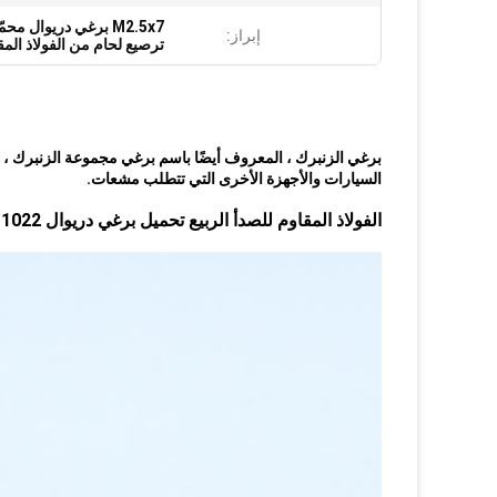
M2.5x7 برغي دريوال محمّل بنابض
إبراز:
ترصيع لحام من الفولاذ المقاوم 
برغي الزنبرك ، المعروف أيضًا باسم برغي مجموعة الزنبرك
السيارات والأجهزة الأخرى التي تتطلب مشعات.
الفولاذ المقاوم للصدأ الربيع تحميل برغي دريوال M2.5x7 C1022 المواد