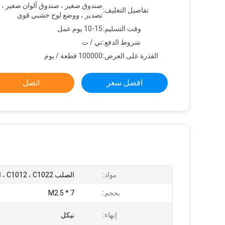
صندوق صغير ، صندوق ألوان صغير ، ك
تفاصيل التغليف:
تصدير ، ووضع لوح خشبي قوي
وقت التسليم:
10-15 يوم عمل
شروط الدفع:
تي / ت
القدرة على العرض:
100000 قطعة / يوم
افضل سعر
اتصل
مواد:
الصلب C1008 ، C1012 ، C1022
بحجم:
M2.5 * 7
إنهاء:
نيكل