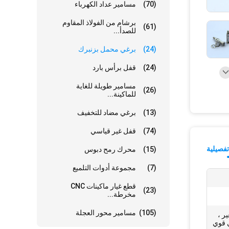
(70)
مسامير عداد الكهرباء
برشام من الفولاذ المقاوم
(61)
للصدأ...
(24)
برغي محمل بزنبرك
(24)
قفل برأس بارد
مسامير طويلة للغاية
(26)
للماكينة...
(13)
برغي مضاد للتخفيف
(74)
قفل غير قياسي
فصيلية
(15)
محرك رمح دبوس
(7)
مجموعة أدوات التلميع
قطع غيار ماكينات CNC
(23)
مخرطة...
(105)
مسامير محور العجلة
ر ،
 قوي