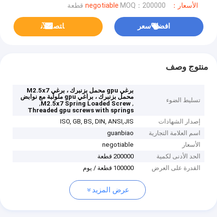
الأسعار：negotiable
MOQ：200000 قطعة
افضل سعر
ﺎﺘﺼﻟ ﺍﻶﻧ
منتوج وصف
برغي gpu محمل بزنبرك ، برغي M2.5x7
محمل بزنبرك ، براغي gpu ملولبة مع نوابض
تسليط الضوء
,
,
M2.5x7 Spring Loaded Screw
Threaded gpu screws with springs
إصدار الشهادات
ISO, GB, BS, DIN, ANSI,JIS
اسم العلامة التجارية
guanbiao
الأسعار
negotiable
الحد الأدنى لكمية
200000 قطعة
القدرة على العرض
100000 قطعة / يوم
عرض المزيد