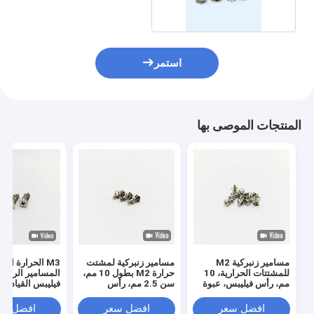
استمر
المنتجات الموصى بها
مسامير زنبركية M2
مسامير زنبركية لمشتت
M3 الحرارة الم
للمشتتات الحرارية، 10
حرارة M2 بطول 10 مم،
مم، رأس فيليبس، عبوة
سن 2.5 مم، رأس
فيليبس القيادة ا
من 1000
فيليبس
الفوسفات المغل
افضل سعر
افضل سعر
افضل سع