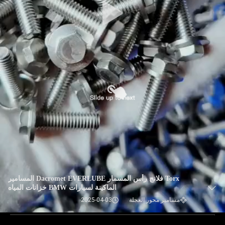
Torx فلانج رأس المسمار Dacromet EVERLUBE المسامير
الماكينة لسيارات BMW خزانات المياه
مسامير محور العجلة
2025-04-03